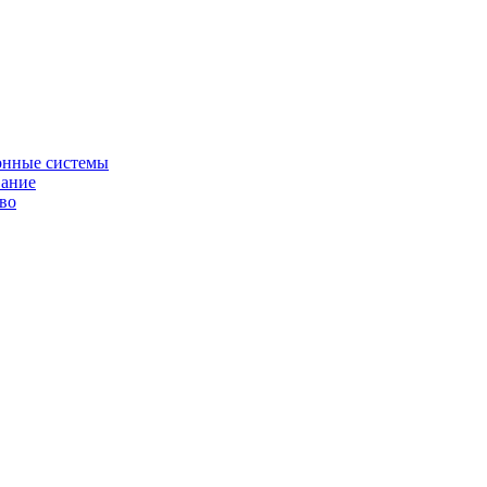
онные системы
вание
во